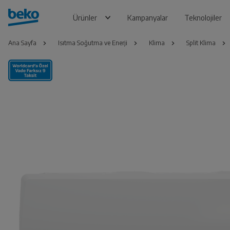
Ürünler
Kampanyalar
Teknolojiler
Ana Sayfa
Isıtma Soğutma ve Enerji
Klima
Split Klima