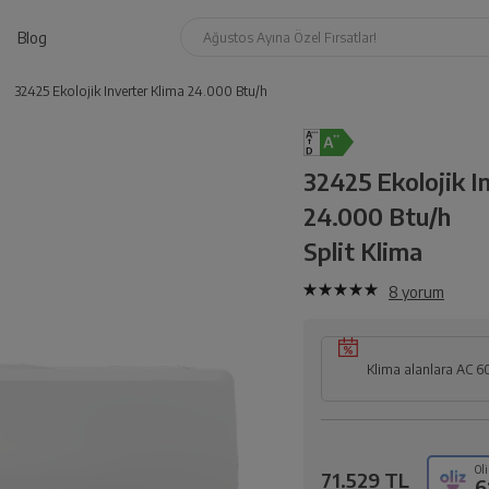
Blog
Ağustos Ayına Özel Fırsatlar!
32425 Ekolojik Inverter Klima 24.000 Btu/h
32425 Ekolojik I
24.000 Btu/h
Split Klima
8
yorum
Klima alanlara AC 6
Oli
71.529 TL
6