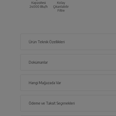
Kapasitesi
Kolay
24000 Btu/h
Çıkarılabilir
Filtre
Ürün Teknik Özellikleri
Dokümanlar
Ürünün güvenli kurulum ve kullanımı ile ilgili bilgiler ve işa
Hangi Mağazada Var
Türkçe
İl
Ödeme ve Taksit Seçenekleri
Kullanma 
İlçe