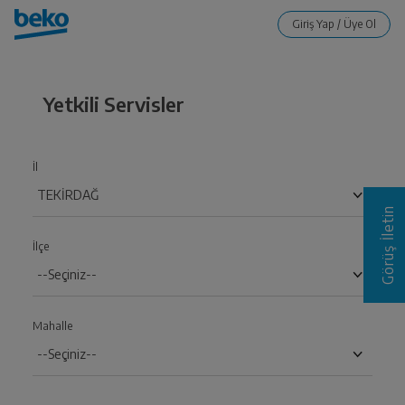
Yetkili Servisler
İl
Görüş İletin
İlçe
Mahalle