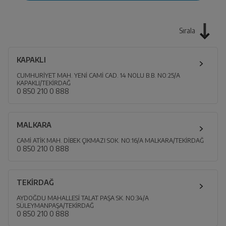
Sırala
KAPAKLI
CUMHURİYET MAH. YENİ CAMİ CAD. 14 NOLU B.B. NO:25/A
KAPAKLI/TEKİRDAĞ
0 850 210 0 888
MALKARA
CAMİ ATİK MAH. DİBEK ÇIKMAZI SOK. NO:16/A MALKARA/TEKİRDAĞ
0 850 210 0 888
TEKİRDAĞ
AYDOĞDU MAHALLESİ TALAT PAŞA SK. NO:34/A
SÜLEYMANPAŞA/TEKİRDAĞ
0 850 210 0 888