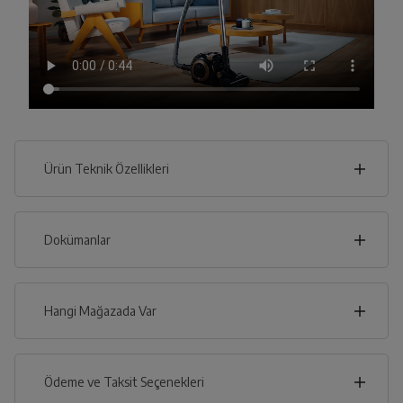
Ürün Teknik Özellikleri
30
cm
Dokümanlar
Ürünün güvenli kurulum ve kullanımı ile ilgili bilgiler ve
işaretlerin açıklamaları kullanma kılavuzlarının ilk bölümünde
verilmiştir.
Hangi Mağazada Var
cm
25
Türkçe
English
İl
Ödeme ve Taksit Seçenekleri