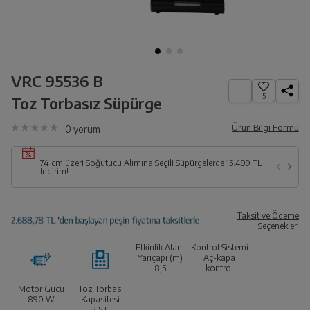
VRC 95536 B
5
Toz Torbasız Süpürge
Ürün Bilgi Formu
0
yorum
74 cm üzeri Soğutucu Alımına Seçili Süpürgelerde 15.499 TL
İndirim!
Taksit ve Ödeme
Seçenekleri
Etkinlik Alanı
Kontrol Sistemi
Yarıçapı (m)
Aç-kapa
8,5
kontrol
Motor Gücü
Toz Torbası
890 W
Kapasitesi
2.5
L