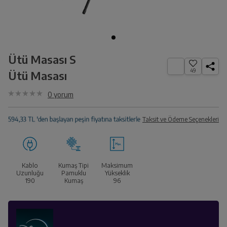
Ütü Masası S
49
Ütü Masası
0
yorum
Taksit ve Ödeme Seçenekleri
Kablo
Kumaş Tipi
Maksimum
Uzunluğu
Pamuklu
Yükseklik
190
Kumaş
96