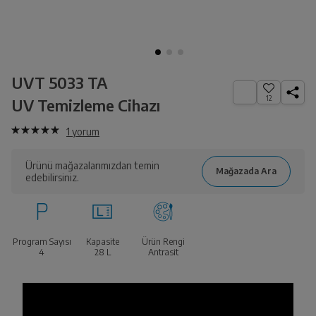
UVT 5033 TA
12
UV Temizleme Cihazı
1
yorum
Ürünü mağazalarımızdan temin
edebilirsiniz.
Program Sayısı
Kapasite
Ürün Rengi
4
28
L
Antrasit