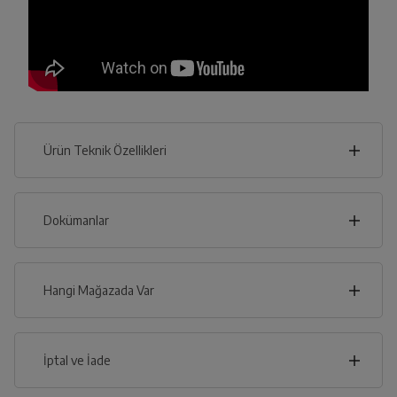
Ürün Teknik Özellikleri
51
cm
Dokümanlar
Ürünün güvenli kurulum ve kullanımı ile ilgili bilgiler ve
işaretlerin açıklamaları kullanma kılavuzlarının ilk bölümünde
verilmiştir.
Hangi Mağazada Var
cm
32
Türkçe
English
İl
İptal ve İade