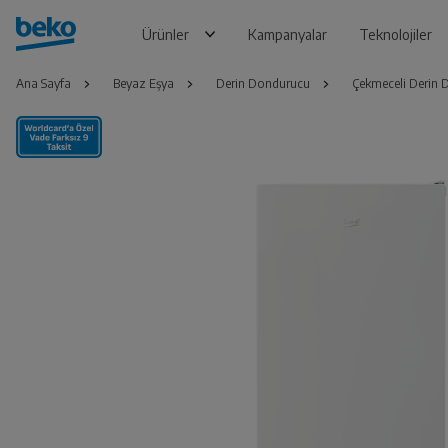
Ürünler
Kampanyalar
Teknolojiler
Ana Sayfa
Beyaz Eşya
Derin Dondurucu
Çekmeceli Derin