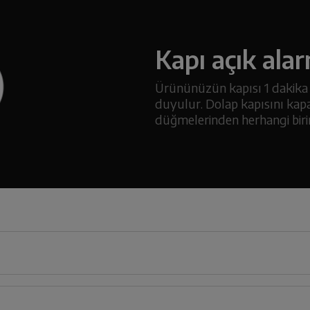
Kapı açık alar
Ürününüzün kapısı 1 dakika s
duyulur. Dolap kapısını kapa
düğmelerinden herhangi birin
54
cm