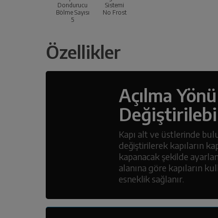
Dondurucu
Sistemi
Bölme Sayısı
No Frost
5
Özellikler
Açılma Yönü
Değiştirilebi
Kapı alt ve üstlerinde bu
değiştirilerek kapıların k
kapanacak şekilde ayarlan
alanına göre kapıların k
esneklik sağlanır.