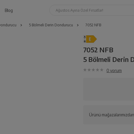
Blog
Ağustos Ayına Özel Fırsatlar!
 Dondurucu
5 Bölmeli Derin Dondurucu
7052 NFB
7052 NFB
5 Bölmeli Derin
0
yorum
Ürünü mağazalarımızdan 