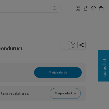
 Dondurucu
23
Görüş İletin
temin edebilirsiniz.