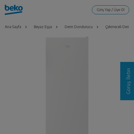
Ana Sayfa
Beyaz Eşya
Derin Dondurucu
Çekmeceli Derin
Görüş İletin