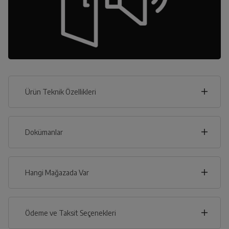
Ürün Teknik Özellikleri
54
cm
Dokümanlar
Ürünün güvenli kurulum ve kullanımı ile ilgili bilgiler ve
işaretlerin açıklamaları kullanma kılavuzlarının ilk bölümünde
verilmiştir.
Hangi Mağazada Var
cm
146
Türkçe
English
İl
Ödeme ve Taksit Seçenekleri