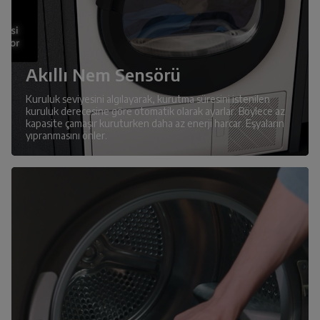
Akıllı Nem Sensörü
Kuruluk seviyesini algılayarak, kurutma süresini istenilen
kuruluk derecesine göre otomatik olarak ayarlar. Böylece az
kapasite çamaşır kuruturken daha az enerji harcar. Eşyaların
yıpranmasını önler.