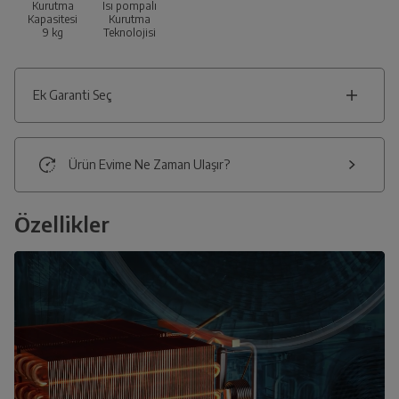
Kurutma
Isı pompalı
Kapasitesi
Kurutma
9
kg
Teknolojisi
Ek Garanti Seç
Ürün Evime Ne Zaman Ulaşır?
Özellikler