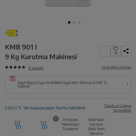
KMB 901 I
115
9 Kg Kurutma Makinesi
Ürün Bilgi Formu
5
yorum
Seçili Beyaz Eşya ile Birlikte Seçili KEA Alımına 6.099 TL
İndirim!
Taksit ve Ödeme
Seçenekleri
ProScent
Akıllı Nem
Teknolojisi
Sensörü
Tazeleme
Akıllı Nem
Sensörü