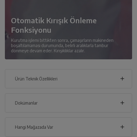
Otomatik Kırışık Önleme
Fonksiyonu
Kurutma işlemi bittikten sonra, çamaşırların makineden
boşaltılamaması durumunda, belirli aralıklarla tambur
dönmeye devam eder. Kırışıklıklar azalır.
Ürün Teknik Özellikleri
60
cm
Dokümanlar
Ürünün güvenli kurulum ve kullanımı ile ilgili bilgiler ve
işaretlerin açıklamaları kullanma kılavuzlarının ilk bölümünde
verilmiştir.
Hangi Mağazada Var
cm
85