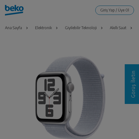
Ana Sayfa
Elektronik
Giyilebilir Teknoloji
Akıllı Saat
Görüş İletin