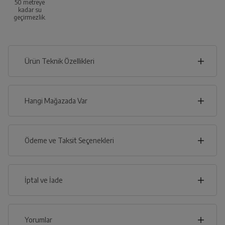
50 metreye
kadar su
geçirmezlik.
Ürün Teknik Özellikleri
3
cm
Hangi Mağazada Var
İl
Ödeme ve Taksit Seçenekleri
cm
4
İlçe
Kredi Kartı
İptal ve İade
Çoklu Kart ile yapılacak ödemelerde , belirtilen vadeli
taksit seçenekleri kullanılamayacaktır.
Kredi Seçenekleri
İptal/İade Talebi Oluşturun
Yorumlar
Derinlik
Siparişlerim sayfasından iade etmek istediğiniz ürünü
Genişlik
Yükseklik