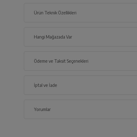
Ürün Teknik Özellikleri
Hangi Mağazada Var
İl
Ödeme ve Taksit Seçenekleri
İlçe
Kredi Kartı
İptal ve İade
Çoklu Kart ile yapılacak ödemelerde , belirtilen v
Kredi Seçenekleri
Yorumlar
İptal/İade Talebi Oluşturun
Nasıl Kullanılır?
Siparişlerim sayfasından iade etmek istediğin
Banka
2 Taksit
3 Taks
Havale / EFT