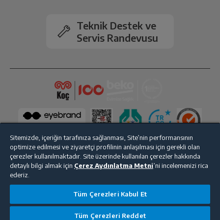
GPS
Var
Teknik Destek ve
Servis Randevusu
Dahili Hafıza
128 GB
RAM Kapasitesi
4 GB
Hafıza Kartı Tipi
micro sdxc
Radyo
Var
Sitemizde, içeriğin tarafınıza sağlanması, Site’nin performansının
optimize edilmesi ve ziyaretçi profilinin anlaşılması için gerekli olan
çerezler kullanılmaktadır. Site üzerinde kullanılan çerezler hakkında
Çift Hatlı
Var
detaylı bilgi almak için
Çerez Aydınlatma Metni
’ni incelemenizi rica
Bize Ulaşın
Kişisel Verilerin Korunması
İşlem Rehberi
ederiz.
Görüntülü Konuşma
Var
Satış Sözleşmesi
Tüm Çerezleri Kabul Et
© 2025 beko.com.tr
Parmak İzi Okuyucu
Var
Tüm Çerezleri Reddet