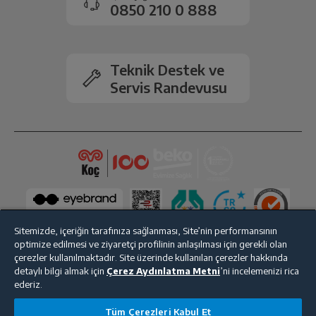
0850 210 0 888
Ekran Çözünürlüğü
1080 x 2400
Ekran Tipi
Amoled FHD+
Teknik Destek ve
Servis Randevusu
Arka Kamera
50 MP+8 MP+2 MP
Ön Kamera
16 MP
2.Arka Kamera
Var
Kamera Zoom
Dijital
Sitemizde, içeriğin tarafınıza sağlanması, Site’nin performansının
optimize edilmesi ve ziyaretçi profilinin anlaşılması için gerekli olan
çerezler kullanılmaktadır. Site üzerinde kullanılan çerezler hakkında
Bluetooth
Var
detaylı bilgi almak için
Çerez Aydınlatma Metni
’ni incelemenizi rica
Bize Ulaşın
Kişisel Verilerin Korunması
İşlem Rehberi
ederiz.
Wi-Fi
Var
Satış Sözleşmesi
Tüm Çerezleri Kabul Et