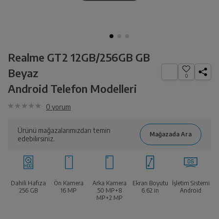
Realme GT2 12GB/256GB GB
Beyaz
0
Android Telefon Modelleri
0
yorum
Ürünü mağazalarımızdan temin
edebilirsiniz.
Dahili Hafıza
Ön Kamera
Arka Kamera
Ekran Boyutu
İşletim Sistemi
256 GB
16 MP
50 MP+8
6.62
in
Android
MP+2 MP