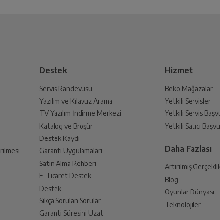
Bu ürüne henüz yorum yapılmamış.
İlk yorumu sen yap!
 Oluşturun
Var
lmak üzere sizinle randevu için iletişime geçecektir.
Destek
Hizmet
Mor
Servis Randevusu
Beko Mağazalar
Yazılım ve Kılavuz Arama
Yetkili Servisler
din
Android
TV Yazılım İndirme Merkezi
Yetkili Servis Baş
 birlikte yetkili servise teslim edin.
Katalog ve Broşür
Yetkili Satıcı Baş
Destek Kaydı
Qualcomm Snapdragon 680 (SM6225) 6nm
Daha Fazlası
rilmesi
Garanti Uygulamaları
Satın Alma Rehberi
Artırılmış Gerçekli
4
E-Ticaret Destek
Blog
an sonra İade süreciniz tamamlanacaktır.
Destek
Oyunlar Dünyası
Sıkça Sorulan Sorular
2.4 GHz
Teknolojiler
Garanti Süresini Uzat