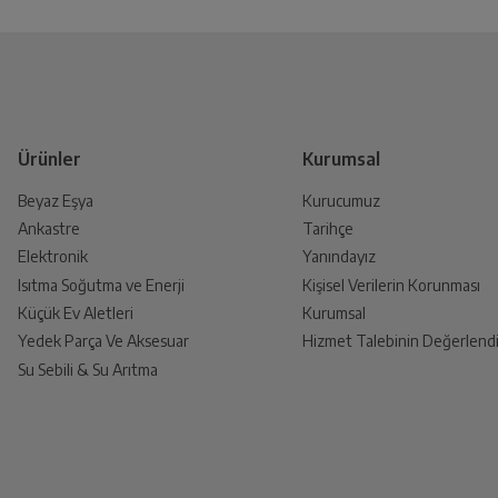
Genel Özellikler
Yetkili Servis İade Randevusu
Yüz Haritalama
Yetkili servis, ürünü adresinizinden teslim a
Ürünler
Kurumsal
Renk
Beyaz Eşya
Kurucumuz
Ankastre
Tarihçe
Ürünü Yetkili Servise Teslim E
İşletim Sistemi
Elektronik
Yanındayız
Ürünü eksiksiz ve hasarsız olarak faturası ile
Isıtma Soğutma ve Enerji
Kişisel Verilerin Korunması
Küçük Ev Aletleri
Kurumsal
İşlemci
Yedek Parça Ve Aksesuar
Hizmet Talebinin Değerlendi
Su Sebili & Su Arıtma
İade Talebiniz Onaylansın
İşlemci Çekirdek Sayısı
Yetkili servis gerekli kontrolleri sağladıkt
İşlemci Hızı