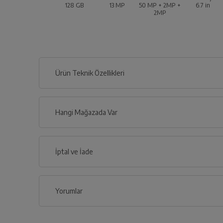
128 GB
13 MP
50 MP + 2MP +
6.7
in
2MP
Ürün Teknik Özellikleri
Hangi Mağazada Var
İl
İptal ve İade
İlçe
Yorumlar
İptal/İade Talebi Oluşturun
Siparişlerim sayfasından iade etmek istediğin