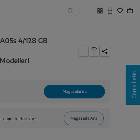
 A05s 4/128 GB
1
Modelleri
Görüş İletin
temin edebilirsiniz.