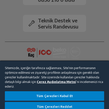
Kamera Zoom
Dijital
Bluetooth
Var
Teknik Destek ve
Servis Randevusu
Wi-Fi
Var
GPS
Var
Dahili Hafıza
4GB
Sitemizde, içeriğin tarafınıza sağlanması, Site’nin performansının
optimize edilmesi ve ziyaretçi profilinin anlaşılması için gerekli olan
Arttırılabilir Hafıza
64 GB
çerezler kullanılmaktadır. Site üzerinde kullanılan çerezler hakkında
detaylı bilgi almak için
Çerez Aydınlatma Metni
’ni incelemenizi rica
RAM Kapasitesi
4 GB
ederiz.
Bize Ulaşın
Kişisel Verilerin Korunması
İşlem Rehberi
Tüm Çerezleri Kabul Et
Hafıza Kartı Tipi
MicroSD
Satış Sözleşmesi
Tüm Çerezleri Reddet