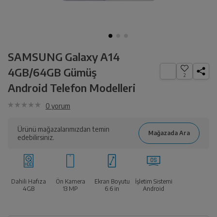
SAMSUNG Galaxy A14
4GB/64GB Gümüş
2
Android Telefon Modelleri
0
yorum
Ürünü mağazalarımızdan temin
edebilirsiniz.
Dahili Hafıza
Ön Kamera
Ekran Boyutu
İşletim Sistemi
4GB
13 MP
6.6
in
Android