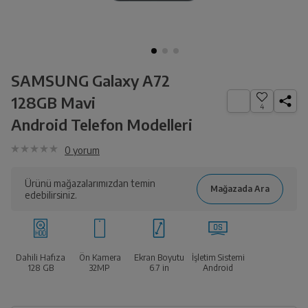
SAMSUNG Galaxy A72
128GB Mavi
4
Android Telefon Modelleri
0
yorum
Ürünü mağazalarımızdan temin
edebilirsiniz.
Dahili Hafıza
Ön Kamera
Ekran Boyutu
İşletim Sistemi
128 GB
32MP
6.7
in
Android