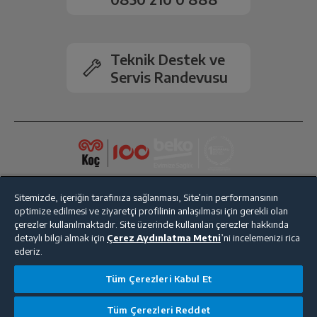
2.Arka Kamera
Var
Kamera Zoom
Dijital
Teknik Destek ve
Servis Randevusu
Bluetooth
Var
Wi-Fi
Var
NFC
Var
Sitemizde, içeriğin tarafınıza sağlanması, Site’nin performansının
optimize edilmesi ve ziyaretçi profilinin anlaşılması için gerekli olan
GPS
Var
çerezler kullanılmaktadır. Site üzerinde kullanılan çerezler hakkında
detaylı bilgi almak için
Çerez Aydınlatma Metni
’ni incelemenizi rica
Dahili Hafıza
128 GB
ederiz.
Bize Ulaşın
Kişisel Verilerin Korunması
İşlem Rehberi
Tüm Çerezleri Kabul Et
Arttırılabilir Hafıza
1TB
Satış Sözleşmesi
Tüm Çerezleri Reddet