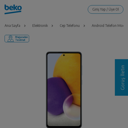
Ana Sayfa
Elektronik
Cep Telefonu
Android Telefon Modell
Mağazadan
Teslimat
Görüş İletin