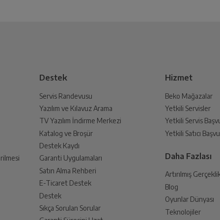
Bu ürüne henüz yorum yapılmamış.
İlk yorumu sen yap!
 Oluşturun
Var
lmak üzere sizinle randevu için iletişime geçecektir.
Destek
Hizmet
Var
Servis Randevusu
Beko Mağazalar
Yazılım ve Kılavuz Arama
Yetkili Servisler
din
Burgundy
TV Yazılım İndirme Merkezi
Yetkili Servis Baş
 birlikte yetkili servise teslim edin.
Katalog ve Broşür
Yetkili Satıcı Baş
Destek Kaydı
Android
Daha Fazlası
rilmesi
Garanti Uygulamaları
Satın Alma Rehberi
Artırılmış Gerçekli
Qualcomm SM8450 Snapdragon 8 Gen 1 (4 nm)
E-Ticaret Destek
Blog
an sonra İade süreciniz tamamlanacaktır.
Destek
Oyunlar Dünyası
Sıkça Sorulan Sorular
8
Teknolojiler