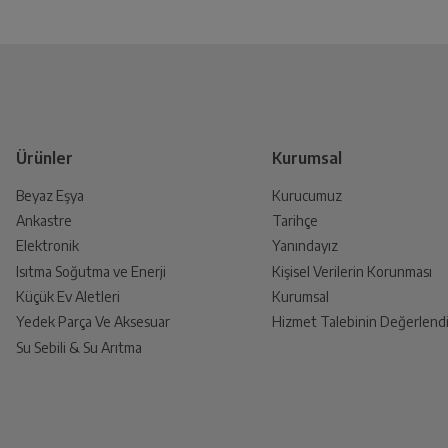
Genel Özellikler
Yetkili Servis İade Randevusu
Retina HD
Yetkili servis, ürünü adresinizinden teslim a
Ürünler
Kurumsal
Yüz Haritalama
Beyaz Eşya
Kurucumuz
Ankastre
Tarihçe
Ürünü Yetkili Servise Teslim E
Renk
Elektronik
Yanındayız
Ürünü eksiksiz ve hasarsız olarak faturası ile
Isıtma Soğutma ve Enerji
Kişisel Verilerin Korunması
Küçük Ev Aletleri
Kurumsal
İşletim Sistemi
Yedek Parça Ve Aksesuar
Hizmet Talebinin Değerlendi
Su Sebili & Su Arıtma
İade Talebiniz Onaylansın
İşlemci
Yetkili servis gerekli kontrolleri sağladıkt
İşlemci Çekirdek Sayısı