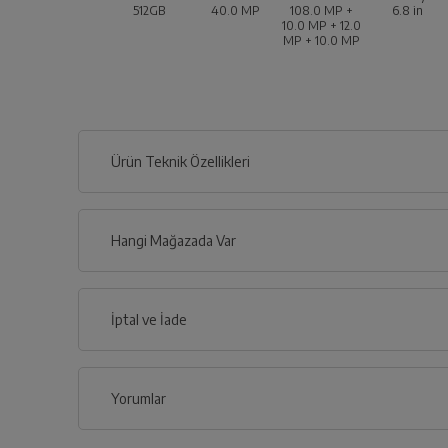
512GB
40.0 MP
108.0 MP +
6.8
in
10.0 MP + 12.0
MP + 10.0 MP
Ürün Teknik Özellikleri
Hangi Mağazada Var
İl
İptal ve İade
İlçe
Yorumlar
İptal/İade Talebi Oluşturun
Siparişlerim sayfasından iade etmek istediğin