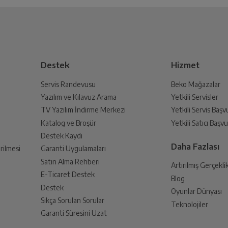
Bu ürüne henüz yorum yapılmamış.
İlk yorumu sen yap!
8
 Oluşturun
lmak üzere sizinle randevu için iletişime geçecektir.
3.18GHz,2.7GHz,2GHz
Destek
Hizmet
Servis Randevusu
Beko Mağazalar
6.7 in
Yazılım ve Kılavuz Arama
Yetkili Servisler
din
TV Yazılım İndirme Merkezi
Yetkili Servis Baş
 birlikte yetkili servise teslim edin.
Katalog ve Broşür
Yetkili Satıcı Baş
2640X1080
Destek Kaydı
Daha Fazlası
rilmesi
Garanti Uygulamaları
Dynamic AMOLED 2X
Satın Alma Rehberi
Artırılmış Gerçekli
E-Ticaret Destek
Blog
an sonra İade süreciniz tamamlanacaktır.
Destek
Oyunlar Dünyası
12MP + 12MP
Sıkça Sorulan Sorular
Teknolojiler
Garanti Süresini Uzat
10MP