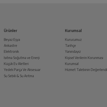
İşlemci Çekirdek Sayısı
Yetkili Servis İade Randevusu
Yetkili servis, ürünü adresinizinden teslim a
İşlemci Hızı
Ürünler
Kurumsal
Beyaz Eşya
Kurucumuz
Ekran Boyutu
Ankastre
Tarihçe
Ürünü Yetkili Servise Teslim E
Elektronik
Yanındayız
Ürünü eksiksiz ve hasarsız olarak faturası ile
Isıtma Soğutma ve Enerji
Kişisel Verilerin Korunması
Ekran Çözünürlüğü
Küçük Ev Aletleri
Kurumsal
Yedek Parça Ve Aksesuar
Hizmet Talebinin Değerlendi
Ekran Tipi
Su Sebili & Su Arıtma
İade Talebiniz Onaylansın
Yetkili servis gerekli kontrolleri sağladıkt
Arka Kamera
Ön Kamera