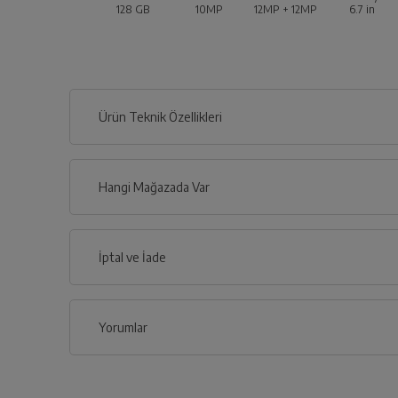
128 GB
10MP
12MP + 12MP
6.7
in
Ürün Teknik Özellikleri
Genel Özellikler
Hangi Mağazada Var
Yüz Haritalama
İl
İptal ve İade
Renk
İlçe
Yorumlar
İşletim Sistemi
İptal/İade Talebi Oluşturun
Siparişlerim sayfasından iade etmek istediğin
İşlemci