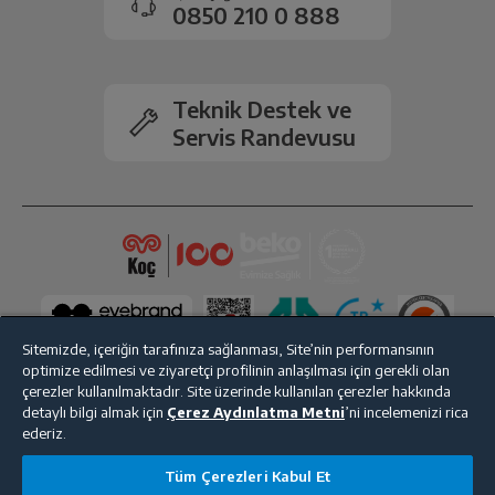
0850 210 0 888
İşlemci Hızı
2.3 GHz
Ekran Boyutu
6.53 in
Teknik Destek ve
Servis Randevusu
Ekran Çözünürlüğü
1600 x 720
Ekran Tipi
IPS
Arka Kamera
13MP + 2MP + 2MP
Ön Kamera
5 MP
Sitemizde, içeriğin tarafınıza sağlanması, Site’nin performansının
optimize edilmesi ve ziyaretçi profilinin anlaşılması için gerekli olan
çerezler kullanılmaktadır. Site üzerinde kullanılan çerezler hakkında
2.Arka Kamera
Var
detaylı bilgi almak için
Çerez Aydınlatma Metni
’ni incelemenizi rica
ederiz.
Bize Ulaşın
Kişisel Verilerin Korunması
İşlem Rehberi
Kamera Zoom
Dijital
Tüm Çerezleri Kabul Et
Satış Sözleşmesi