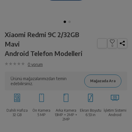
Xiaomi Redmi 9C 2/32GB
Mavi
0
Android Telefon Modelleri
0
yorum
Ürünü mağazalarımızdan temin
edebilirsiniz.
Dahili Hafıza
Ön Kamera
Arka Kamera
Ekran Boyutu
İşletim Sistemi
32 GB
5 MP
13MP + 2MP +
6.53
in
Android
2MP