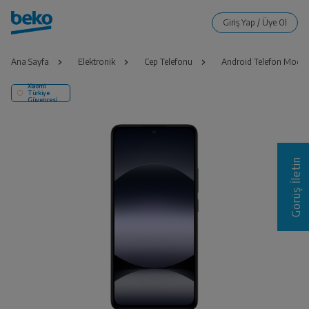
Ana Sayfa
Elektronik
Cep Telefonu
Android Telefon Modell
Xiaomi
Türkiye
Güvencesi
Görüş İletin