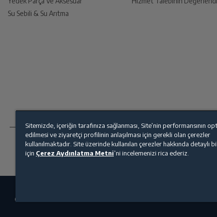
Yedek Parça Ve Aksesuar
Hizmet Talebinin Değerlendi
Fonksiyon ve Teknolojiler
Su Sebili & Su Arıtma
İade Talebiniz Onaylansın
Yetkili servis gerekli kontrolleri sağladıkt
Tablet Deterjan Fonksiyonu
Bardak Koruma Sistemi
Ücretiniz İade Edilsin
Ücret iadesi gerçekleştiğinde SMS ile bilgil
Fonksiyon 1
Sitemizde, içeriğin tarafınıza sağlanması, Site’nin performansının op
Siparişiniz henüz teslim edilmediyse iptal talebinizin onay
edilmesi ve ziyaretçi profilinin anlaşılması için gerekli olan çerezler
Fonksiyon 3
kullanılmaktadır. Site üzerinde kullanılan çerezler hakkında detaylı b
için
Çerez Aydınlatma Metni
’ni incelemenizi rica ederiz.
Motor Tipi
Yarım Yük Yıkama
© 2025 beko.com.tr