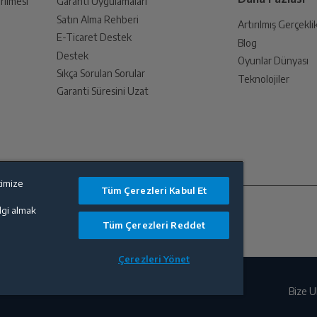
rilmesi
Garanti Uygulamaları
Satın Alma Rehberi
Artırılmış Gerçekli
E-Ticaret Destek
Blog
an sonra İade süreciniz tamamlanacaktır.
Destek
Var
Oyunlar Dünyası
Sıkça Sorulan Sorular
Teknolojiler
Garanti Süresini Uzat
Var
endirme sağlanacaktır.
Tablet Deterjan
timize
Tüm Çerezleri Kabul Et
lanması sonrasında ücret iadeniz en kısa süre içerisinde gerçekleşecektir.
Yarım Yük
ilgi almak
Tüm Çerezleri Reddet
Standart
Çerezleri Yönet
Var
Bize U