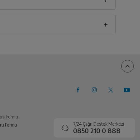
ılavuzu
vuru Formu
7/24 Çağrı Destek Merkezi
vuru Formu
0850 210 0 888