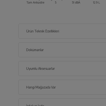
Tam Ankastre
5
51
dBA
12.9
L
Ürün Teknik Özellikleri
Dokümanlar
Ürünün güvenli kurulum ve kullanımı ile ilgili bilgiler ve işa
Uyumlu Aksesuarlar
Hangi Mağazada Var
Kullanma 
İl
İptal ve İade