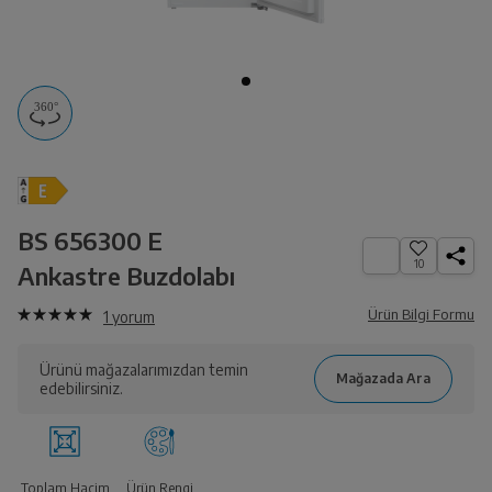
AR ile Evinde
Görüntüle
BS 656300 E
10
Ankastre Buzdolabı
Ürün Bilgi Formu
1
yorum
Ürünü mağazalarımızdan temin
edebilirsiniz.
Toplam Hacim
Ürün Rengi