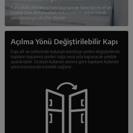
Kahvaltılık çekmecesi hem kısa sürede tüketilecek et ve
balıklar hem de kahvaltılık malzemelerin soğuk olarak
saklanması için ideal bir alandır.
Açılma Yönü Değiştirilebilir Kapı
Kapı alt ve üstlerinde bulunan menteşe yerleri değiştirilerek
kapıların kapanma yönleri sağa veya sola kapanacak şekilde
ayarlanabilir. Ürünün kullanım alanına göre kapıların kullanım
yönü konusunda esneklik sağlanır.