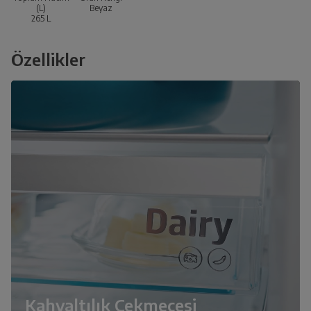
(L)
Beyaz
265
L
Özellikler
Kahvaltılık Çekmecesi