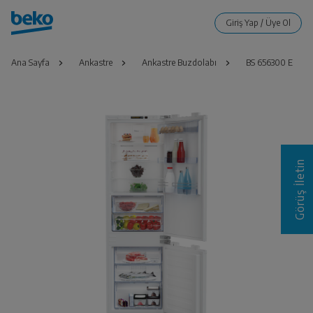
Ana Sayfa
Ankastre
Ankastre Buzdolabı
BS 656300 E
Görüş İletin