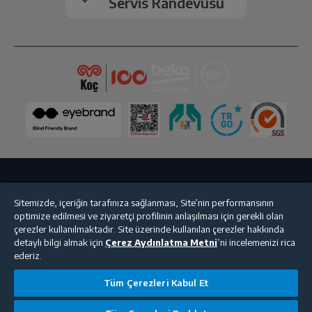
Servis Randevusu
Ses Seviyesi
36 dBA
Toplam Hacim (L)
265 L
Ses Seviyesi Sınıfı
C
Soğutucu Bölme Özellikleri
Soğutma Sistemi
No Frost
Bize Ulaşın
Kişisel Verilerin Korunması
İşlem Rehberi
Hızlı Soğutma
Var
Sitemizde, içeriğin tarafınıza sağlanması, Site’nin performansının
optimize edilmesi ve ziyaretçi profilinin anlaşılması için gerekli olan
Satış Sözleşmesi
çerezler kullanılmaktadır. Site üzerinde kullanılan çerezler hakkında
Soğutucu Bölme Fanı
Var
detaylı bilgi almak için
Çerez Aydınlatma Metni
’ni incelemenizi rica
© 2025 beko.com.tr
ederiz.
Soğutucu Bölme Hacmi (L)
193 L
Tüm Çerezleri Kabul Et