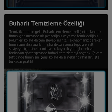
Buharlı Temizleme Özelliği
Temizlik fırından gelir! Buharlı temizleme özelliğini kullanarak
fırının iç bölmesinde ulaşamadığınız veya zor temizlediğiniz
bölümleri kolaylıkla temizleyebilirsiniz. Tek yapmanız gereken
fırının tüm aksesuarlarını çıkardıktan sonra tepsiyi en alt
seviyeye, içerisine bir miktar su koyarak yerleştirmek ve
fonksiyon göstergesinde buharlı temizlemeyi seçmek. Çevrim
bittiğinde fırınınızın içerisi kolaylıkla silinebilir bir hal alır. İşte
bu kadar pratik!