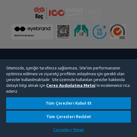
tıklayınız.
Ödeme iletilen link üzerinden kredi kartı ile 1
saat içerisinde gerçekleştirilmelidir.
Elektrikli Izgara
Var
1 saat içerisinde ödeme tamamlanmadığında
sipariş iptal olacak ve ayrılan stok rezervasyonu
kaldırılacaktır.
Fırın Fonksiyon Adedi
6
Motor Teknolojisi
AeroPerfect
Buharlı Pişirme
Mevcut Değil
Bize Ulaşın
Kişisel Verilerin Korunması
İşlem Rehberi
Sitemizde, içeriğin tarafınıza sağlanması, Site’nin performansının
optimize edilmesi ve ziyaretçi profilinin anlaşılması için gerekli olan
Satış Sözleşmesi
çerezler kullanılmaktadır. Site üzerinde kullanılan çerezler hakkında
Aksesuarlar
detaylı bilgi almak için
Çerez Aydınlatma Metni
’ni incelemenizi rica
© 2025 beko.com.tr
ederiz.
Pasta Tepsi Adedi
1
Tüm Çerezleri Kabul Et
İç Izgara Adedi
1
Tüm Çerezleri Reddet
Çerezleri Yönet
Tel Izgara
1