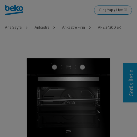
Ana Sayfa
Ankastre
Ankastre Fırın
AFE 24300 SK
Görüş İletin