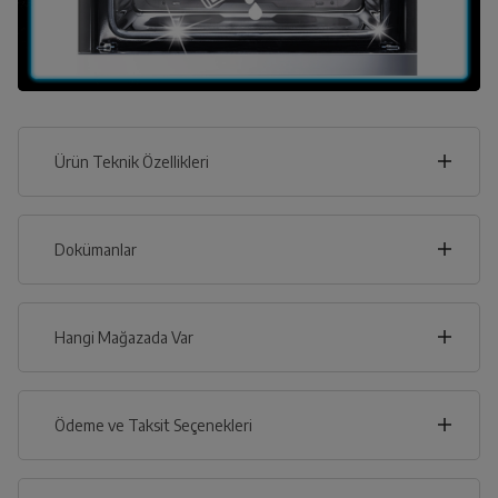
Ürün Teknik Özellikleri
59
cm
Dokümanlar
Ürünün güvenli kurulum ve kullanımı ile ilgili bilgiler ve
işaretlerin açıklamaları kullanma kılavuzlarının ilk bölümünde
verilmiştir.
Hangi Mağazada Var
cm
60
Türkçe
English
İl
Ödeme ve Taksit Seçenekleri
İlçe
Kullanma Kılavuzu
Kredi Kartı