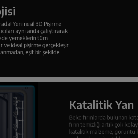
jisi
rada! Yeni nesil 3D Pişirme
tıcıları aynı anda çalıştırarak
ayede yemeklerin tüm
ır ve ideal pişirme gerçekleşir.
yanmadan, eşit bir şekilde
Katalitik Yan
Beko fırınlarda bulunan kata
fırın temizliği artık çok kol
katalitik malzeme, görüntü k