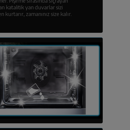
mer. Pişirme sırasında sıçrayan
n katalitik yan duvarlar sizi
en kurtarır, zamanınız size kalır.