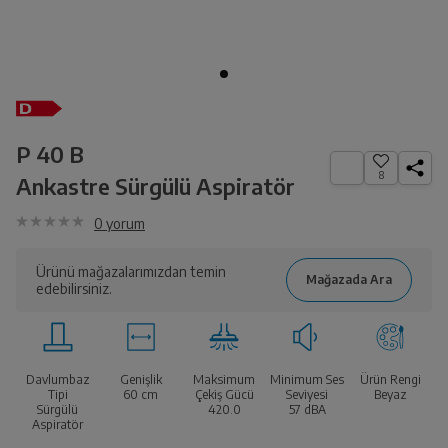
P 40 B
8
Ankastre Sürgülü Aspiratör
0
yorum
Ürünü mağazalarımızdan temin
edebilirsiniz.
Davlumbaz
Genişlik
Maksimum
Minimum Ses
Ürün Rengi
Tipi
60 cm
Çekiş Gücü
Seviyesi
Beyaz
Sürgülü
420.0
57
dBA
Aspiratör