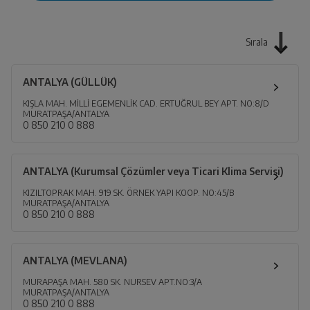
Sırala
ANTALYA (GÜLLÜK)
KIŞLA MAH. MİLLİ EGEMENLİK CAD. ERTUĞRUL BEY APT. NO:8/D
MURATPAŞA/ANTALYA
0 850 210 0 888
ANTALYA (Kurumsal Çözümler veya Ticari Klima Servisi)
KIZILTOPRAK MAH. 919 SK. ÖRNEK YAPI KOOP. NO:45/B
MURATPAŞA/ANTALYA
0 850 210 0 888
ANTALYA (MEVLANA)
MURAPAŞA MAH. 580 SK. NURSEV APT.NO:3/A
MURATPAŞA/ANTALYA
0 850 210 0 888