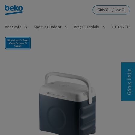
Ana Sayfa
Spor ve Outdoor
Araç Buzdolabı
OTB 51223 M
Görüş İletin