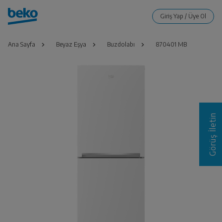
Ana Sayfa
Beyaz Eşya
Buzdolabı
870401 MB
Görüş İletin