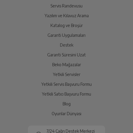
Tip Etiketi
Servis Randevusu
Yazılım ve Kılavuz Arama
Ürünü Yetkili Servise Teslim Edin
Katalog ve Broşür
Ürünü eksiksiz ve hasarsız olarak faturası ile birlikte
Ürün Bilgi Formu
yetkili servise teslim edin.
Garanti Uygulamaları
Destek
Garanti Süresini Uzat
İade Talebiniz Onaylansın
Yetkili servis gerekli kontrolleri sağladıktan sonra İade
Beko Mağazalar
süreciniz tamamlanacaktır.
Yetkili Servisler
Yetkili Servis Başvuru Formu
Ücretiniz İade Edilsin
Yetkili Satıcı Başvuru Formu
Ücret iadesi gerçekleştiğinde SMS ile bilgilendirme
Blog
sağlanacaktır.
Oyunlar Dünyası
Siparişiniz henüz teslim edilmediyse iptal talebinizin
onaylanması sonrasında ücret iadeniz en kısa süre içerisinde
7/24 Çağrı Destek Merkezi