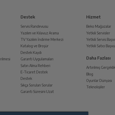
19-08-2019
Çok İyi
lmak üzere sizinle randevu için iletişime geçecektir.
İyi
Destek
Hizmet
Fena Değil
Çok kötü
Servis Randevusu
Beko Mağazalar
Yazılım ve Kılavuz Arama
Yetkili Servisler
din
TV Yazılım İndirme Merkezi
Yetkili Servis Baş
 birlikte yetkili servise teslim edin.
Katalog ve Broşür
Yetkili Satıcı Baş
Destek Kaydı
Daha Fazlası
rilmesi
Garanti Uygulamaları
Satın Alma Rehberi
Artırılmış Gerçekli
E-Ticaret Destek
Blog
an sonra İade süreciniz tamamlanacaktır.
Destek
Oyunlar Dünyası
Sıkça Sorulan Sorular
Teknolojiler
Garanti Süresini Uzat
endirme sağlanacaktır.