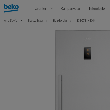
Ürünler
Kampanyalar
Teknolojiler
Ana Sayfa
Beyaz Eşya
Buzdolabı
D 9578 NEXK