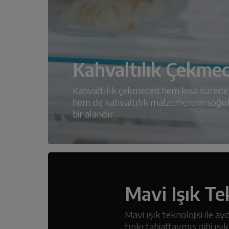
Kahvaltılık Çekmec
Kahvaltılık çekmecesi hem kısa sürede 
hem de kahvaltılık malzemelerin soğuk 
bir alandır.
Mavi Işık Te
Mavi ışık teknolojisi ile a
tıpkı tabiattaymış gibi ış