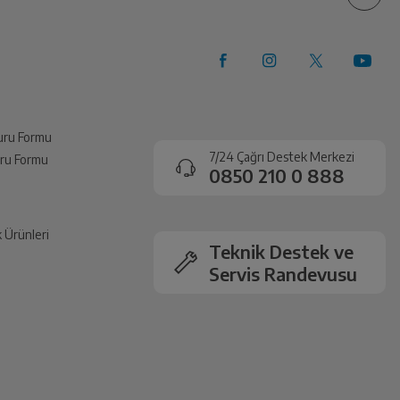
0%
0%
0%
0%
vuru Formu
7/24 Çağrı Destek Merkezi
vuru Formu
0850 210 0 888
k Ürünleri
Teknik Destek ve
Servis Randevusu