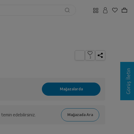
3
Görüş İletin
temin edebilirsiniz.