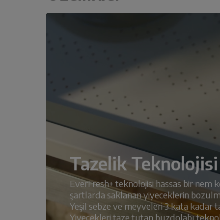
Tazelik Teknolojisi
EverFresh+ teknolojisi hassas bir nem k
şartlarda saklanan yiyeceklerin bozulm
Yeşil sebze ve meyveleri 3 kata kadar ta
Yiyecekleri taze tutan buzdolabı teknolo