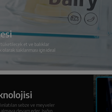
esi
tüketilecek et ve balıklar
olarak saklanması için ideal
knolojisi
ydınlatılan sebze ve meyveler
ık almaya devam eder. Işığın