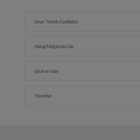
Ürün Teknik Özellikleri
Hangi Mağazada Var
İl
İptal ve İade
İlçe
Yorumlar
İptal/İade Talebi Oluşturun
Siparişlerim sayfasından iade etmek istediğin
Yeniden Eskiye
Yetkili Servis İade Randevusu