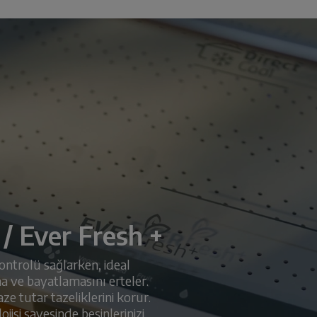
 / Ever Fresh +
ontrolü sağlarken, ideal
a ve bayatlamasını erteler.
ze tutar tazeliklerini korur.
jisi sayesinde besinlerinizi