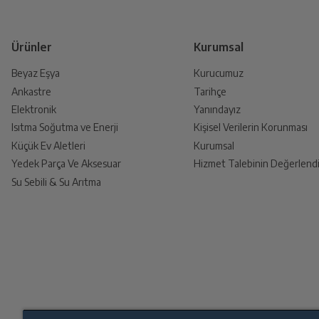
Selin
K
Yetkili servis, ürünü adresinizinden teslim a
Ürünler
Kurumsal
Beyaz Eşya
Kurucumuz
Ankastre
Tarihçe
Ürünü Yetkili Servise Teslim E
Elektronik
Yanındayız
Ürünü eksiksiz ve hasarsız olarak faturası ile
Isıtma Soğutma ve Enerji
Kişisel Verilerin Korunması
Küçük Ev Aletleri
Kurumsal
Yedek Parça Ve Aksesuar
Hizmet Talebinin Değerlendi
Su Sebili & Su Arıtma
İade Talebiniz Onaylansın
Yetkili servis gerekli kontrolleri sağladıkt
Ücretiniz İade Edilsin
Ücret iadesi gerçekleştiğinde SMS ile bilgil