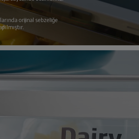
rında orijinal sebzeliğe
apılmıştır.