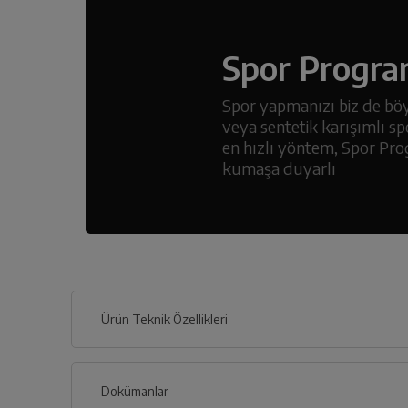
Spor Progra
Spor yapmanızı biz de bö
veya sentetik karışımlı spo
en hızlı yöntem, Spor Pr
kumaşa duyarlı
Ürün Teknik Özellikleri
Dokümanlar