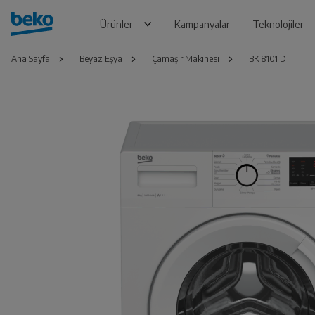
Ürünler
Kampanyalar
Teknolojiler
Ana Sayfa
Beyaz Eşya
Çamaşır Makinesi
BK 8101 D