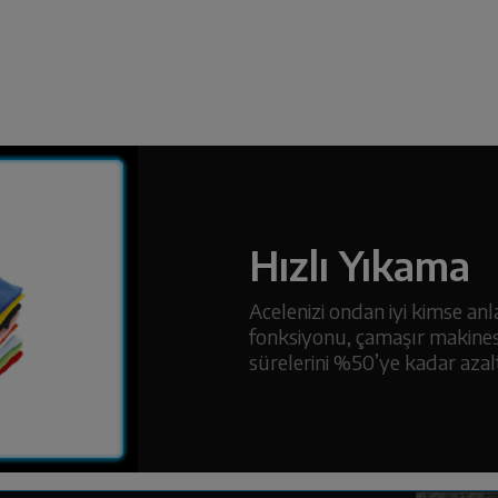
Hızlı Yıkama
Acelenizi ondan iyi kimse an
fonksiyonu, çamaşır makines
sürelerini %50’ye kadar azaltı