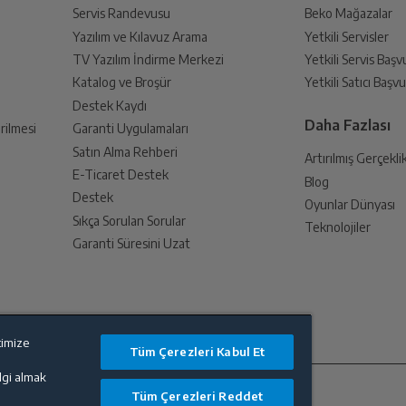
Servis Randevusu
Beko Mağazalar
Perde
Yazılım ve Kılavuz Arama
Yetkili Servisler
din
TV Yazılım İndirme Merkezi
Yetkili Servis Baş
 birlikte yetkili servise teslim edin.
Katalog ve Broşür
Yetkili Satıcı Baş
Hijyen
Destek Kaydı
Daha Fazlası
rilmesi
Garanti Uygulamaları
Satın Alma Rehberi
Karma
Artırılmış Gerçekli
E-Ticaret Destek
Blog
an sonra İade süreciniz tamamlanacaktır.
Destek
Oyunlar Dünyası
Yünlü / Elde Yıkama
Sıkça Sorulan Sorular
Teknolojiler
Garanti Süresini Uzat
Hassas
endirme sağlanacaktır.
Var
timize
Tüm Çerezleri Kabul Et
lanması sonrasında ücret iadeniz en kısa süre içerisinde gerçekleşecektir.
ilgi almak
8 kg
Tüm Çerezleri Reddet