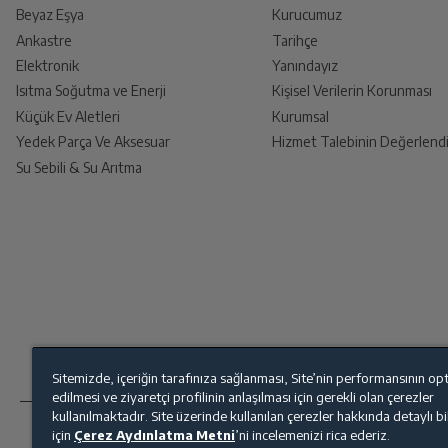
Beyaz Eşya
Kurucumuz
Program-13
Ankastre
Tarihçe
Ürünü Yetkili Servise Teslim E
Elektronik
Yanındayız
Ürünü eksiksiz ve hasarsız olarak faturası ile
Isıtma Soğutma ve Enerji
Kişisel Verilerin Korunması
Program-15
Küçük Ev Aletleri
Kurumsal
Yedek Parça Ve Aksesuar
Hizmet Talebinin Değerlendi
Su Sebili & Su Arıtma
Program-5
İade Talebiniz Onaylansın
Yetkili servis gerekli kontrolleri sağladıkt
Program-6
Program-7
Ücretiniz İade Edilsin
Ücret iadesi gerçekleştiğinde SMS ile bilgil
Çocuk Kilidi
Sitemizde, içeriğin tarafınıza sağlanması, Site’nin performansının op
edilmesi ve ziyaretçi profilinin anlaşılması için gerekli olan çerezler
Siparişiniz henüz teslim edilmediyse iptal talebinizin onay
kullanılmaktadır. Site üzerinde kullanılan çerezler hakkında detaylı b
Kapasite
için
Çerez Aydınlatma Metni
’ni incelemenizi rica ederiz.