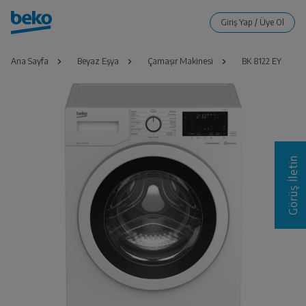
Ana Sayfa
Beyaz Eşya
Çamaşır Makinesi
BK 8122 EY
Görüş İletin