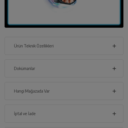
Ürün Teknik Özellikleri
60
cm
Dokümanlar
Ürünün güvenli kurulum ve kullanımı ile ilgili bilgiler ve
işaretlerin açıklamaları kullanma kılavuzlarının ilk bölümünde
verilmiştir.
Hangi Mağazada Var
cm
84
Türkçe
English
İl
İptal ve İade
İlçe