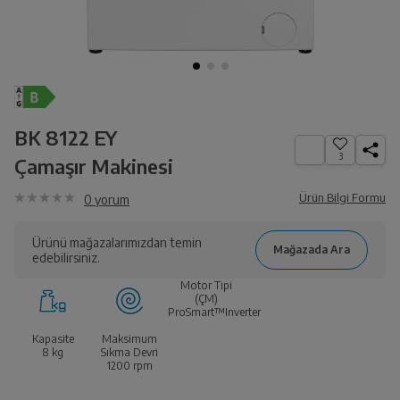
BK 8122 EY
3
Çamaşır Makinesi
Ürün Bilgi Formu
0
yorum
Ürünü mağazalarımızdan temin
edebilirsiniz.
Motor Tipi
(ÇM)
ProSmart™Inverter
Kapasite
Maksimum
8
kg
Sıkma Devri
1200
rpm