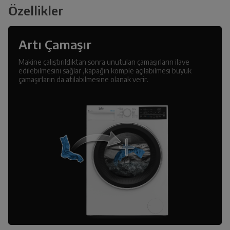
Özellikler
Artı Çamaşır
Makine çalıştırıldıktan sonra unutulan çamaşırların ilave
edilebilmesini sağlar ,kapağın komple açılabilmesi büyük
çamaşırların da atılabilmesine olanak verir.