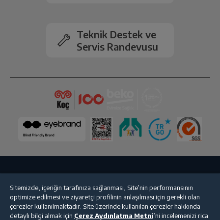
Müşteri Temsilcisi
IronFast
Var
Merhaba, memnuniyetinizi paylaştığınız için çok
Teknik Destek ve
teşekkür ederiz, size hayatınızı kolaylaştıran kaliteli
Servis Randevusu
Çocuk Kilidi
Var
ürünler sunmaya devam edeceğiz.
Bu yorumu faydalı buluyor musunuz?
Kapasite
9 kg
Maksimum Sıkma Devri
1000 rpm
Su Girişi
Tek (Soğuk)
Program Sayısı
15
Bize Ulaşın
Kişisel Verilerin Korunması
İşlem Rehberi
Ürün Rengi
Beyaz
Sitemizde, içeriğin tarafınıza sağlanması, Site’nin performansının
optimize edilmesi ve ziyaretçi profilinin anlaşılması için gerekli olan
Satış Sözleşmesi
çerezler kullanılmaktadır. Site üzerinde kullanılan çerezler hakkında
Teknolojik Özellikler
detaylı bilgi almak için
Çerez Aydınlatma Metni
’ni incelemenizi rica
© 2025 beko.com.tr