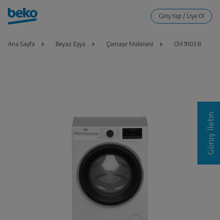
Ana Sayfa
Beyaz Eşya
Çamaşır Makinesi
CM 9103 B
Görüş İletin