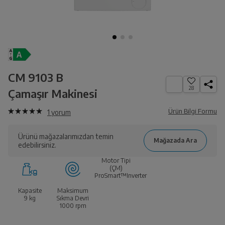
CM 9103 B
28
Çamaşır Makinesi
Ürün Bilgi Formu
1
yorum
Ürünü mağazalarımızdan temin
edebilirsiniz.
Motor Tipi
(ÇM)
ProSmart™Inverter
Kapasite
Maksimum
9
kg
Sıkma Devri
1000
rpm