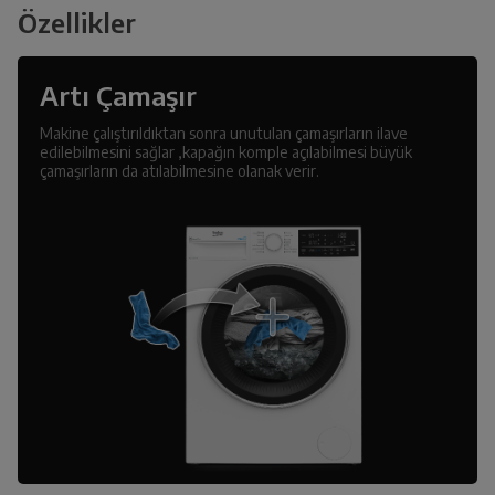
Özellikler
Artı Çamaşır
Makine çalıştırıldıktan sonra unutulan çamaşırların ilave
edilebilmesini sağlar ,kapağın komple açılabilmesi büyük
çamaşırların da atılabilmesine olanak verir.