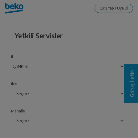
Yetkili Servisler
İl
Görüş İletin
İlçe
Mahalle