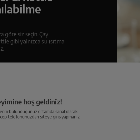
nılabilme
za göre siz seçin. Çay
ettle gibi yalnızca su ısıtma
z.
eyimine hoş geldiniz!
nlerini bulunduğunuz ortamda sanal olarak
n cep telefonunuzdan siteye giris yapmanız