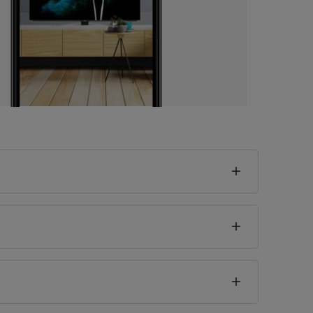
Русский
seklik
4
cm