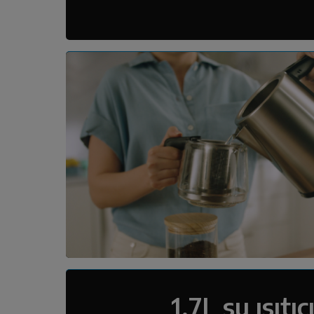
1,7L su ısıtıc