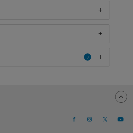
9
an
9
yorum
88%
11%
0%
0%
0%
ış Cam