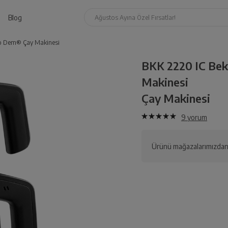
Blog
Ağustos Ayına Özel Fırsatlar!
ko Dem® Çay Makinesi
BKK 2220 IC Be
Makinesi
Çay Makinesi
9
yorum
Ürünü mağazalarımızdan 