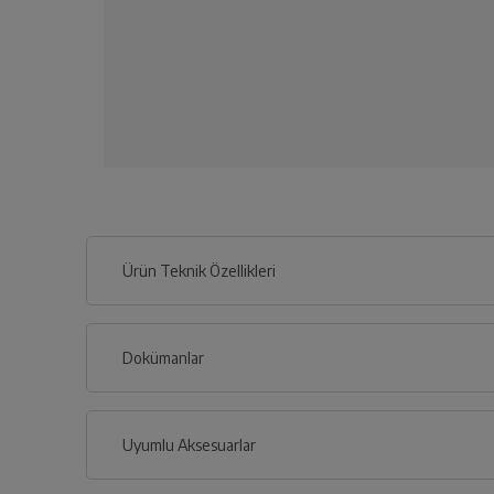
Ürün Teknik Özellikleri
Dokümanlar
Ürünün güvenli kurulum ve kullanımı ile ilgili bilgiler ve işa
Uyumlu Aksesuarlar
Türkçe