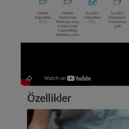
Demlik
Demlik
Su Isıtıcı
Su Isıtıcı
Kapasitesi
Malzemesi
Kapasitesi
Malzemesi
0.7
L
Kırılmaya Karşı
1.7
L
Paslanmaz
4 Kata Kadar
Çelik
Dayanıklılığı
Arttırılmış Cam
Özellikler