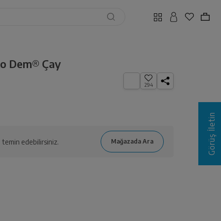
ko Dem® Çay
294
Görüş İletin
temin edebilirsiniz.