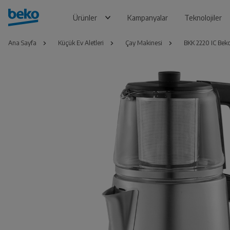
Ürünler
Kampanyalar
Teknolojiler
Ana Sayfa
Küçük Ev Aletleri
Çay Makinesi
BKK 2220 IC Be