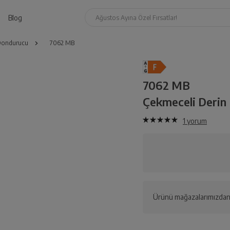
Blog
Ağustos Ayına Özel Fırsatlar!
 Dondurucu
7062 MB
7062 MB
Çekmeceli Derin
1
yorum
Ürünü mağazalarımızdan 