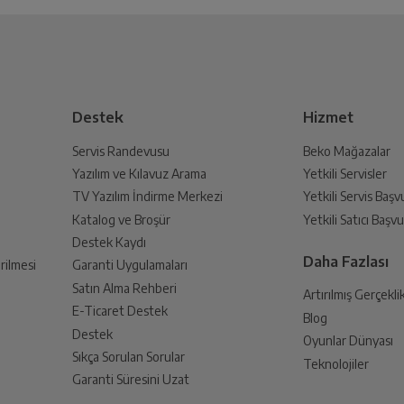
5.0
Mükemmel
 Oluşturun
Dikey Dondurucu
Çok İyi
lmak üzere sizinle randevu için iletişime geçecektir.
19-10-2024
İyi
3 Light & Pot
Destek
Hizmet
Fena Değil
Çok kötü
Servis Randevusu
Beko Mağazalar
Mekanik Sensörlü
Yazılım ve Kılavuz Arama
Yetkili Servisler
din
TV Yazılım İndirme Merkezi
Yetkili Servis Baş
 birlikte yetkili servise teslim edin.
Katalog ve Broşür
Yetkili Satıcı Baş
Var
Destek Kaydı
Daha Fazlası
rilmesi
Garanti Uygulamaları
miz. Güzel yorumunuz için teşekkür ederiz.
Satın Alma Rehberi
SN-T
Artırılmış Gerçekli
E-Ticaret Destek
Blog
an sonra İade süreciniz tamamlanacaktır.
Destek
Oyunlar Dünyası
C
Sıkça Sorulan Sorular
Teknolojiler
Garanti Süresini Uzat