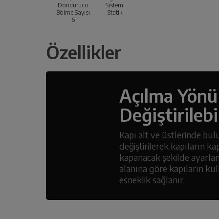
Dondurucu
Sistemi
Bölme Sayısı
Statik
6
Özellikler
Açılma Yönü
Değiştirilebi
Kapı alt ve üstlerinde bu
değiştirilerek kapıların k
kapanacak şekilde ayarlan
alanına göre kapıların k
esneklik sağlanır.