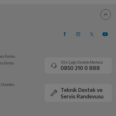
100%
0%
0%
0%
0%
vuru Formu
7/24 Çağrı Destek Merkezi
vuru Formu
0850 210 0 888
k Ürünleri
Teknik Destek ve
Servis Randevusu