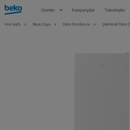
Ürünler
Kampanyalar
Teknolojiler
Ana Sayfa
Beyaz Eşya
Derin Dondurucu
Çekmeceli Derin