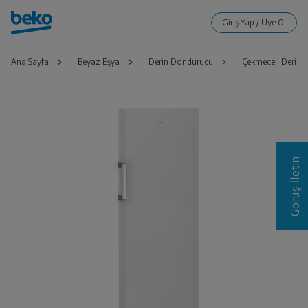
Ana Sayfa
Beyaz Eşya
Derin Dondurucu
Çekmeceli Derin
Görüş İletin