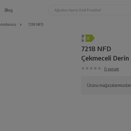
Blog
Ağustos Ayına Özel Fırsatlar!
 Dondurucu
7218 NFD
7218 NFD
Çekmeceli Derin
0
yorum
Ürünü mağazalarımızdan 