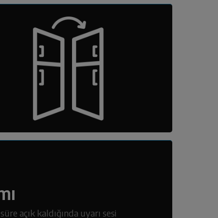
mı
üre açık kaldığında uyarı sesi