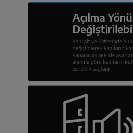
Açılma Yönü
Değiştirilebi
Kapı alt ve üstlerinde bu
değiştirilerek kapıların k
kapanacak şekilde ayarlan
alanına göre kapıların k
esneklik sağlanır.