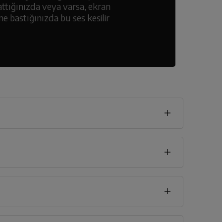
ttığınızda veya varsa, ekran
e bastığınızda bu ses kesilir
h
seklik
85
cm