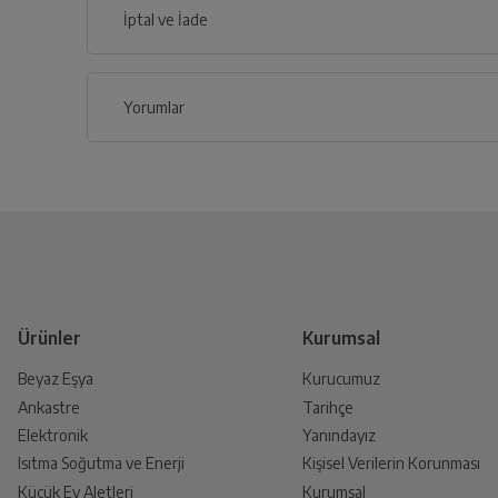
İptal ve İade
Kullanma 
İlçe
Yorumlar
Genel Özellikler
İptal/İade Talebi Oluşturun
Siparişlerim sayfasından iade etmek istediğin
Tip Etiket
Ürün Rengi
Yetkili Servis İade Randevusu
Dondurucu Yeri
Yetkili servis, ürünü adresinizinden teslim a
Ürün Tipi
Ürünler
Kurumsal
Beyaz Eşya
Kurucumuz
Kontrol Sistemi
Ankastre
Tarihçe
Ürünü Yetkili Servise Teslim E
Elektronik
Yanındayız
Ürünü eksiksiz ve hasarsız olarak faturası ile
Isıtma Soğutma ve Enerji
Kişisel Verilerin Korunması
iklim Sınıfı
Küçük Ev Aletleri
Kurumsal