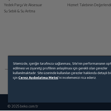
Yedek Parça Ve Aksesuar
Hizmet Talebinin Değerlendi
Su Sebili & Su Arıtma
Kapı Yönü Değiştirme
İade Talebiniz Onaylansın
Yetkili servis gerekli kontrolleri sağladıkt
Kolay Kapı Açma Mekanizması
ElegantFit
Ücretiniz İade Edilsin
Ücret iadesi gerçekleştiğinde SMS ile bilgil
Dondurucu Bölme Özellikleri
Sitemizde, içeriğin tarafınıza sağlanması, Site’nin performansının op
edilmesi ve ziyaretçi profilinin anlaşılması için gerekli olan çerezler
Siparişiniz henüz teslim edilmediyse iptal talebinizin onay
kullanılmaktadır. Site üzerinde kullanılan çerezler hakkında detaylı b
Toplam Dondurucu Bölme Sayısı
için
Çerez Aydınlatma Metni
’ni incelemenizi rica ederiz.
Dondurucu Çekmece Sayısı
© 2025 beko.com.tr
Kapaklı Bölme Sayısı