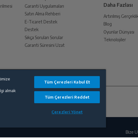
Daha Fazlası
rilmesi
Garanti Uygulamaları
Satın Alma Rehberi
Var
Artırılmış Gerçekli
E-Ticaret Destek
Blog
an sonra İade süreciniz tamamlanacaktır.
Destek
Oyunlar Dünyası
Var
Sıkça Sorulan Sorular
Teknolojiler
Garanti Süresini Uzat
Hayır
endirme sağlanacaktır.
timize
Tüm Çerezleri Kabul Et
lanması sonrasında ücret iadeniz en kısa süre içerisinde gerçekleşecektir.
ilgi almak
8
Tüm Çerezleri Reddet
Çerezleri Yönet
6
Bize U
2