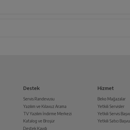
Kılavuzu
Enerji Etiketi
iz ürünü bulup, İptal/İade Et’e tıklayarak süreci başlatabilirsiniz.
i
Ürün Bilgi Form
Beyaz
Bu ürüne henüz yorum yapılmamış.
İlk yorumu sen yap!
 Oluşturun
Dikey Dondurucu
lmak üzere sizinle randevu için iletişime geçecektir.
Tek Kapılı
Destek
Hizmet
Servis Randevusu
Beko Mağazalar
Mekanik Sensörlü
Yazılım ve Kılavuz Arama
Yetkili Servisler
din
TV Yazılım İndirme Merkezi
Yetkili Servis Baş
 birlikte yetkili servise teslim edin.
Katalog ve Broşür
Yetkili Satıcı Baş
SN-T
Destek Kaydı