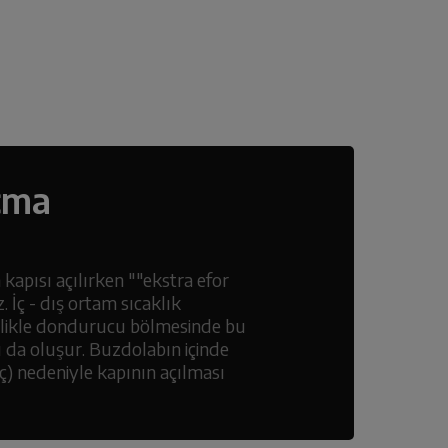
çma
 kapısı açılırken ""ekstra efor
 İç - dış ortam sıcaklık
ellikle dondurucu bölmesinde bu
ı da oluşur. Buzdolabın içinde
ç) nedeniyle kapının açılması