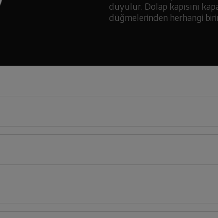
duyulur. Dolap kapısını kapa
düğmelerinden herhangi birin
60
cm
retlerin açıklamaları kullanma kılavuzlarının ilk bölümünde verilmiştir.
cm
Türkçe
Englis
Derinlik
Genişlik
Yük
185
66
cm
60
cm
1