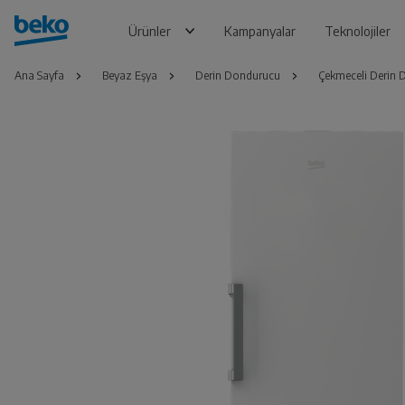
Ürünler
Kampanyalar
Teknolojiler
Ana Sayfa
Beyaz Eşya
Derin Dondurucu
Çekmeceli Derin