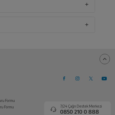
u
vuru Formu
7/24 Çağrı Destek Merkezi
vuru Formu
0850 210 0 888