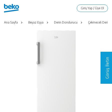
Ana Sayfa
Beyaz Eşya
Derin Dondurucu
Çekmeceli Derin
Görüş İletin