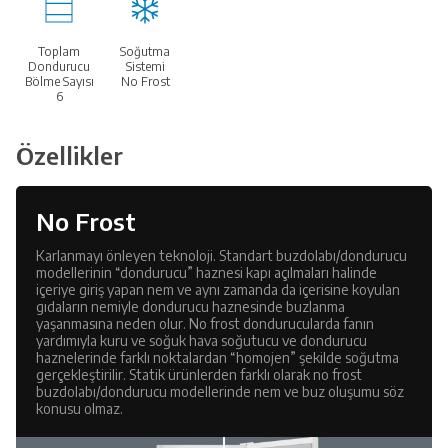
Toplam
Soğutma
Dondurucu
Sistemi
Bölme Sayısı
No Frost
6
Özellikler
No Frost
Karlanmayı önleyen teknoloji. Standart buzdolabı/dondurucu
modellerinin “dondurucu” haznesi kapı açılmaları halinde
içeriye giriş yapan nem ve aynı zamanda da içerisine koyulan
gıdaların nemiyle dondurucu haznesinde buzlanma
yaşanmasına neden olur. No frost dondurucularda fanın
yardımıyla kuru ve soğuk hava soğutucu ve dondurucu
haznelerinde farklı noktalardan “homojen” şekilde soğutma
gerçekleştirilir. Statik ürünlerden farklı olarak no frost
buzdolabı/dondurucu modellerinde nem ve buz oluşumu söz
konusu olmaz.