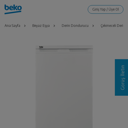
Ana Sayfa
Beyaz Eşya
Derin Dondurucu
Çekmeceli Derin
Görüş İletin