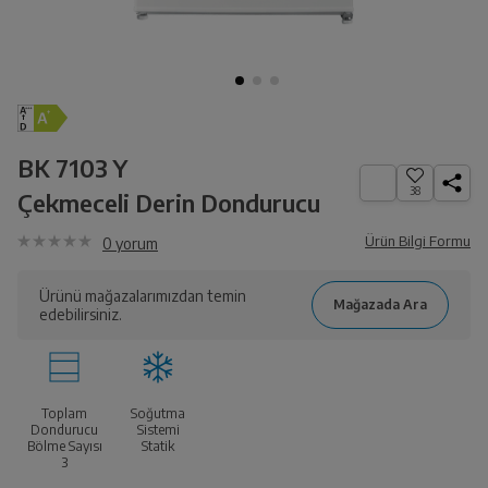
BK 7103 Y
38
Çekmeceli Derin Dondurucu
Ürün Bilgi Formu
0
yorum
Ürünü mağazalarımızdan temin
edebilirsiniz.
Toplam
Soğutma
Dondurucu
Sistemi
Bölme Sayısı
Statik
3