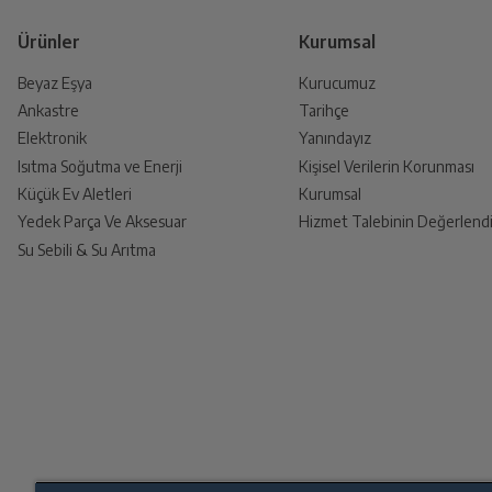
Ürünler
Kurumsal
Beyaz Eşya
Kurucumuz
Ankastre
Tarihçe
Ürünü Yetkili Servise Teslim E
Elektronik
Yanındayız
Ürünü eksiksiz ve hasarsız olarak faturası ile
Isıtma Soğutma ve Enerji
Kişisel Verilerin Korunması
Küçük Ev Aletleri
Kurumsal
Yedek Parça Ve Aksesuar
Hizmet Talebinin Değerlendi
Su Sebili & Su Arıtma
İade Talebiniz Onaylansın
Yetkili servis gerekli kontrolleri sağladıkt
Ücretiniz İade Edilsin
Ücret iadesi gerçekleştiğinde SMS ile bilgil