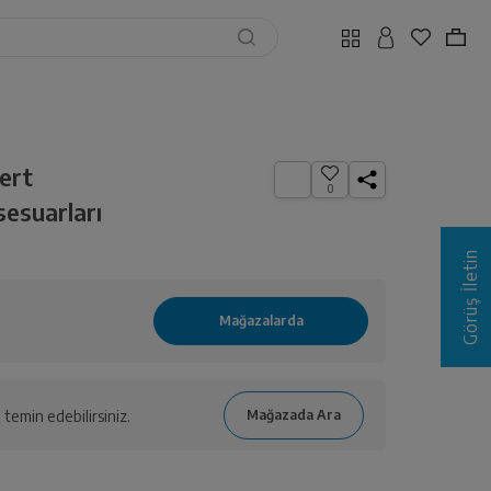
vert
0
esuarları
Görüş İletin
temin edebilirsiniz.