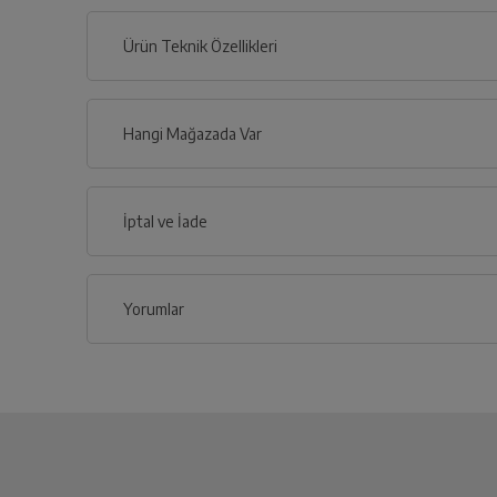
Ürün Teknik Özellikleri
Genel Özellikler
Hangi Mağazada Var
Uyumlu olduğu modeller (MPA)
İl
İptal ve İade
Renk
İlçe
Yorumlar
İptal/İade Talebi Oluşturun
Siparişlerim sayfasından iade etmek istediğin
Yetkili Servis İade Randevusu
Yetkili servis, ürünü adresinizinden teslim a