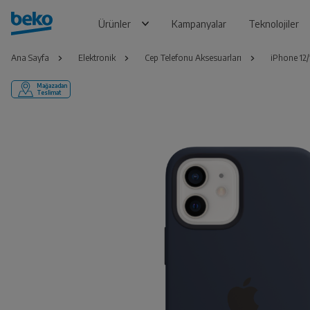
Ürünler
Kampanyalar
Teknolojiler
Ana Sayfa
Elektronik
Cep Telefonu Aksesuarları
iPhone 12/1
Mağazadan
Teslimat