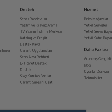
Destek
Hizmet
Servis Randevusu
Beko Mağazalar
Yazılım ve Kılavuz Arama
Yetkili Servisler
din
TV Yazılım İndirme Merkezi
Yetkili Servis Baş
 birlikte yetkili servise teslim edin.
Katalog ve Broşür
Yetkili Satıcı Baş
Destek Kaydı
Daha Fazlası
rilmesi
Garanti Uygulamaları
Satın Alma Rehberi
Artırılmış Gerçekli
E-Ticaret Destek
Blog
an sonra İade süreciniz tamamlanacaktır.
Destek
Oyunlar Dünyası
Sıkça Sorulan Sorular
Teknolojiler
Garanti Süresini Uzat
endirme sağlanacaktır.