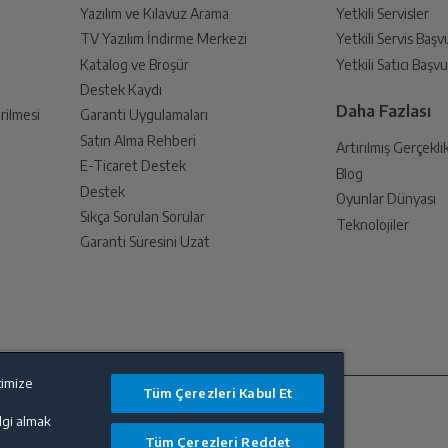
Yazılım ve Kılavuz Arama
Yetkili Servisler
TV Yazılım İndirme Merkezi
Yetkili Servis Baş
Katalog ve Broşür
Yetkili Satıcı Baş
Destek Kaydı
Daha Fazlası
rilmesi
Garanti Uygulamaları
Satın Alma Rehberi
Artırılmış Gerçekli
E-Ticaret Destek
Blog
Destek
Oyunlar Dünyası
Sıkça Sorulan Sorular
Teknolojiler
Garanti Süresini Uzat
timize
Tüm Çerezleri Kabul Et
ilgi almak
Tüm Çerezleri Reddet