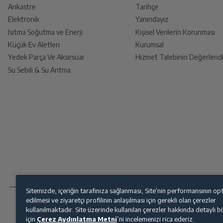
Ankastre
Tarihçe
Elektronik
Yanındayız
Isıtma Soğutma ve Enerji
Kişisel Verilerin Korunması
Küçük Ev Aletleri
Kurumsal
Yedek Parça Ve Aksesuar
Hizmet Talebinin Değerlendi
Su Sebili & Su Arıtma
Sitemizde, içeriğin tarafınıza sağlanması, Site’nin performansının op
edilmesi ve ziyaretçi profilinin anlaşılması için gerekli olan çerezler
kullanılmaktadır. Site üzerinde kullanılan çerezler hakkında detaylı b
için
Çerez Aydınlatma Metni
’ni incelemenizi rica ederiz.