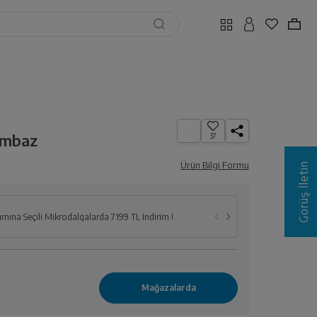
umbaz
37
Ürün Bilgi Formu
Görüş İletin
Seçili Ankastr
lımına Seçili Mikrodalgalarda 7.199 TL İndirim !
İndirim !