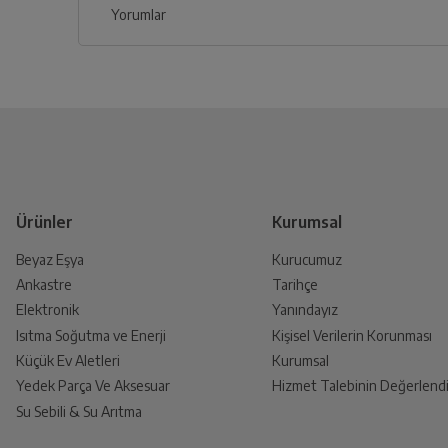
Yorumlar
Genel Özellikler
İptal/İade Talebi Oluşturun
Siparişlerim sayfasından iade etmek istediğin
Montaj Kı
Motor Tipi
Yetkili Servis İade Randevusu
Davlumbaz Tipi
Yetkili servis, ürünü adresinizinden teslim a
Ürün Rengi
Ürünler
Kurumsal
Beyaz Eşya
Kurucumuz
Genişlik
Ankastre
Tarihçe
Ürünü Yetkili Servise Teslim E
Elektronik
Yanındayız
Ürünü eksiksiz ve hasarsız olarak faturası ile
Isıtma Soğutma ve Enerji
Kişisel Verilerin Korunması
Maksimum Çekiş Gücü
Küçük Ev Aletleri
Kurumsal
Yedek Parça Ve Aksesuar
Hizmet Talebinin Değerlendi
Su Sebili & Su Arıtma
Enerji Sınıfı
İade Talebiniz Onaylansın
Yetkili servis gerekli kontrolleri sağladıkt