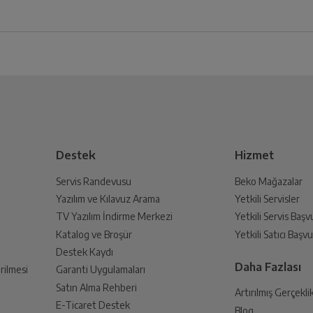
iz ürünü bulup, İptal/İade Et’e tıklayarak süreci başlatabilirsiniz.
lavuzu
Ürün Bilgi Form
Standart Motor
Bu ürüne henüz yorum yapılmamış.
İlk yorumu sen yap!
 Oluşturun
Eğimli Davlumbazlar
lmak üzere sizinle randevu için iletişime geçecektir.
Beyaz
Destek
Hizmet
Servis Randevusu
Beko Mağazalar
60 cm
Yazılım ve Kılavuz Arama
Yetkili Servisler
din
TV Yazılım İndirme Merkezi
Yetkili Servis Baş
 birlikte yetkili servise teslim edin.
Katalog ve Broşür
Yetkili Satıcı Baş
408 m³/h
Destek Kaydı
Daha Fazlası
rilmesi
Garanti Uygulamaları
Satın Alma Rehberi
C
Artırılmış Gerçekli
E-Ticaret Destek
Blog
an sonra İade süreciniz tamamlanacaktır.