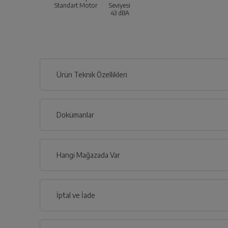
Standart Motor
Seviyesi
43
dBA
Ürün Teknik Özellikleri
Dokümanlar
Ürünün güvenli kurulum ve kullanımı ile ilgili bilgiler ve işa
Hangi Mağazada Var
İl
İptal ve İade
Kullanma 
İlçe