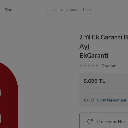
Blog
Ağustos Ayına Özel Fırsatlar!
2 Yıl Ek Garant
Ay)
EkGaranti
0
yorum
5.699 TL
Ürün Evime Ne Za