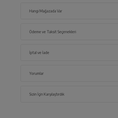
Hangi Mağazada Var
İl
Ödeme ve Taksit Seçenekleri
İlçe
Kredi Kartı
İptal ve İade
Çoklu Kart ile yapılacak ödemelerde , belirtilen v
Kredi Seçenekleri
Yorumlar
İptal/İade Talebi Oluşturun
Nasıl Kullanılır?
Siparişlerim sayfasından iade etmek istediğin
Banka
Tek Çekim
2 Taks
Havale / EFT
Sizin İçin Karşılaştırdık
5.699 TL x 1
2.849,50 T
Sepetinizi Oluşturun
Onlin
5.699 TL
5.699 
Yetkili Servis İade Randevusu
Garanti Pay İle Ödeme
İstediğiniz kategoriden, dilediğiniz
Ödem
2 Yıl Ek Garanti BUZDOLABI (7
ürünlerle hemen sepetinizi oluşturun.
sekmes
Yetkili servis, ürünü adresinizinden teslim a