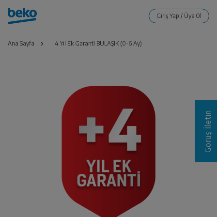
Ana Sayfa
4 Yıl Ek Garanti BULAŞIK (0-6 Ay)
Görüş İletin