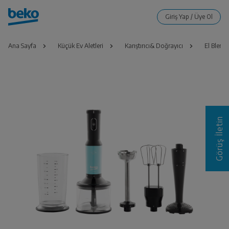
Ana Sayfa
Küçük Ev Aletleri
Karıştırıcı& Doğrayıcı
El Blende
Görüş İletin