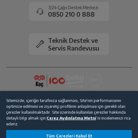
onaylanması sonrasında ücret iadeniz en kısa süre içerisinde
7/24 Çağrı Destek Merkezi
gerçekleşecektir.
0850 210 0 888
Aksesuarlar
Bulaşık Makinesinde
Var
Yıkanabilir Aksesuarlar
Teknik Destek ve
Servis Randevusu
Doğrama Kabı Malzemesi
Plastik
Paslanmaz Çelik Blender
Var
Paslanmaz Çelik Çırpıcı
Var
Sitemizde, içeriğin tarafınıza sağlanması, Site’nin performansının
Paslanmaz Çelik Bıçak
Var
optimize edilmesi ve ziyaretçi profilinin anlaşılması için gerekli olan
çerezler kullanılmaktadır. Site üzerinde kullanılan çerezler hakkında
detaylı bilgi almak için
Çerez Aydınlatma Metni
’ni incelemenizi rica
Doğrayıcı Kabı
Var
ederiz.
Bize Ulaşın
Kişisel Verilerin Korunması
İşlem Rehberi
Ölçü Kabı
Var
Tüm Çerezleri Kabul Et