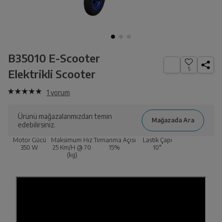
B35010 E-Scooter
5
Elektrikli Scooter
1
yorum
Ürünü mağazalarımızdan temin
edebilirsiniz.
Motor Gücü
Maksimum Hız
Tırmanma Açısı
Lastik Çapı
350
W
25 Km/H @ 70
15%
10"
(kg)