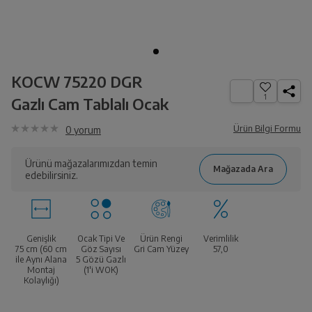
KOCW 75220 DGR
1
Gazlı Cam Tablalı Ocak
Ürün Bilgi Formu
0
yorum
Ürünü mağazalarımızdan temin
edebilirsiniz.
Genişlik
Ocak Tipi Ve
Ürün Rengi
Verimlilik
75 cm (60 cm
Göz Sayısı
Gri Cam Yüzey
57,0
ile Aynı Alana
5 Gözü Gazlı
Montaj
(1'i WOK)
Kolaylığı)