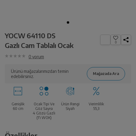
YOCW 64110 DS
0
Gazlı Cam Tablalı Ocak
0
yorum
Ürünü mağazalarımızdan temin
edebilirsiniz.
Genişlik
Ocak Tipi Ve
Ürün Rengi
Verimlilik
60 cm
Göz Sayısı
Siyah
55,3
4 Gözü Gazlı
(1'i WOK)
Özellikler