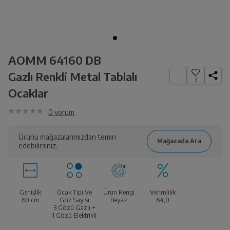
AOMM 64160 DB
Gazlı Renkli Metal Tablalı
3
Ocaklar
0
yorum
Ürünü mağazalarımızdan temin
edebilirsiniz.
Genişlik
Ocak Tipi Ve
Ürün Rengi
Verimlilik
60 cm
Göz Sayısı
Beyaz
64,0
3 Gözü Gazlı +
1 Gözü Elektrikli