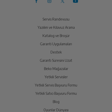
32
cm
7
cm
3
cm
İlk yorumu sen yap!
Oluşturun
Yetkili servis, ürünü adresinizinden teslim almak üzere
sizinle randevu için iletişime geçecektir.
Servis Randevusu
Yazılım ve Kılavuz Arama
Ürünü Yetkili Servise Teslim Edin
Katalog ve Broşür
Ürünü eksiksiz ve hasarsız olarak faturası ile birlikte
yetkili servise teslim edin.
Garanti Uygulamaları
Destek
Garanti Süresini Uzat
İade Talebiniz Onaylansın
Yetkili servis gerekli kontrolleri sağladıktan sonra İade
Beko Mağazalar
süreciniz tamamlanacaktır.
Yetkili Servisler
Yetkili Servis Başvuru Formu
Ücretiniz İade Edilsin
Yetkili Satıcı Başvuru Formu
Ücret iadesi gerçekleştiğinde SMS ile bilgilendirme
Blog
sağlanacaktır.
Oyunlar Dünyası