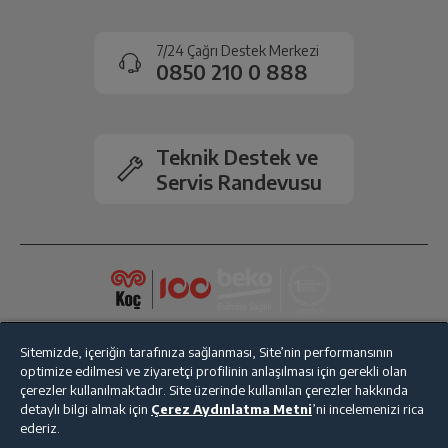
Siparişiniz henüz teslim edilmediyse iptal talebinizin
onaylanması sonrasında ücret iadeniz en kısa süre içerisinde
7/24 Çağrı Destek Merkezi
gerçekleşecektir.
0850 210 0 888
Teknik Destek ve
Servis Randevusu
Sitemizde, içeriğin tarafınıza sağlanması, Site’nin performansının
optimize edilmesi ve ziyaretçi profilinin anlaşılması için gerekli olan
çerezler kullanılmaktadır. Site üzerinde kullanılan çerezler hakkında
detaylı bilgi almak için
Çerez Aydınlatma Metni
’ni incelemenizi rica
ederiz.