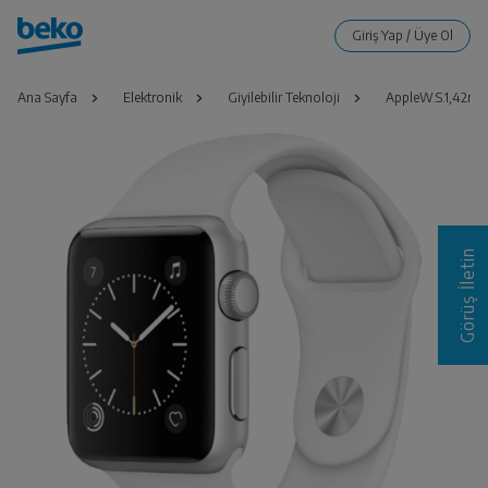
Ana Sayfa
Elektronik
Giyilebilir Teknoloji
AppleW.S.1,42mm
Görüş İletin