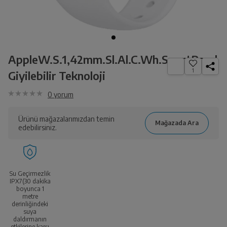
AppleW.S.1,42mm.Sl.Al.C.Wh.SportBand
1
Giyilebilir Teknoloji
0
yorum
Ürünü mağazalarımızdan temin
edebilirsiniz.
Su Geçirmezlik
IPX7(30 dakika
boyunca 1
metre
derinliğindeki
suya
daldırmanın
etkilerine karşı