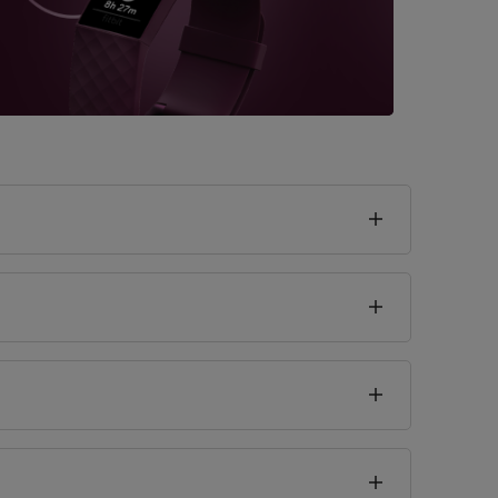
seklik
4
cm