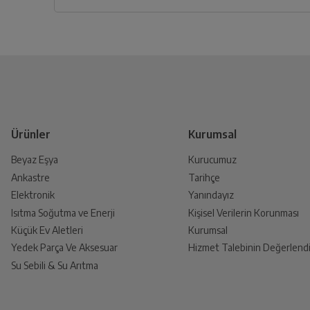
Siparişlerim sayfasından iade etmek istediğin
Yetkili Servis İade Randevusu
Yetkili servis, ürünü adresinizinden teslim a
Ürünler
Kurumsal
Beyaz Eşya
Kurucumuz
Ankastre
Tarihçe
Ürünü Yetkili Servise Teslim E
Elektronik
Yanındayız
Ürünü eksiksiz ve hasarsız olarak faturası ile
Isıtma Soğutma ve Enerji
Kişisel Verilerin Korunması
Küçük Ev Aletleri
Kurumsal
Yedek Parça Ve Aksesuar
Hizmet Talebinin Değerlendi
Su Sebili & Su Arıtma
İade Talebiniz Onaylansın
Yetkili servis gerekli kontrolleri sağladıkt