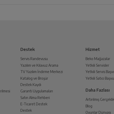
iz ürünü bulup, İptal/İade Et’e tıklayarak süreci başlatabilirsiniz.
Bu ürüne henüz yorum yapılmamış.
İlk yorumu sen yap!
 Oluşturun
lmak üzere sizinle randevu için iletişime geçecektir.
Destek
Hizmet
Servis Randevusu
Beko Mağazalar
Yazılım ve Kılavuz Arama
Yetkili Servisler
din
TV Yazılım İndirme Merkezi
Yetkili Servis Baş
 birlikte yetkili servise teslim edin.
Katalog ve Broşür
Yetkili Satıcı Baş
Destek Kaydı
Daha Fazlası
rilmesi
Garanti Uygulamaları
Satın Alma Rehberi
Artırılmış Gerçekli
E-Ticaret Destek
Blog
an sonra İade süreciniz tamamlanacaktır.
Destek
Oyunlar Dünyası