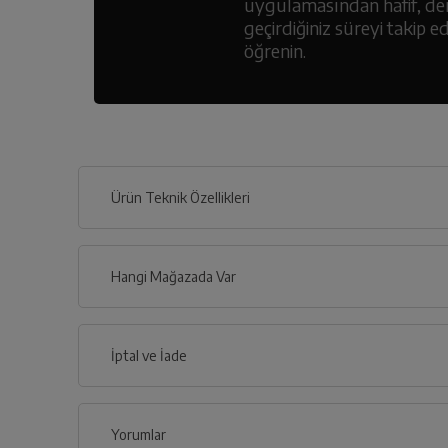
uygulamasından hafif, de
geçirdiğiniz süreyi takip
öğrenin.
Ürün Teknik Özellikleri
Hangi Mağazada Var
İl
İptal ve İade
İlçe
Yorumlar
İptal/İade Talebi Oluşturun