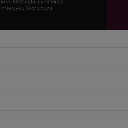
rin ve REM uyku evrelerinde
 edin ve Uyku Skoru'nuzu
2
cm
cm
Derinlik
Genişlik
Yük
4
1
cm
2
cm