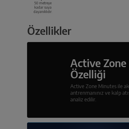
50 metreye
kadar suya
dayanıklıdır.
Özellikler
Active Zone
Özelliği
Active Zone Minutes ile ak
antrenmanınız ve kalp atış
analiz edilir.