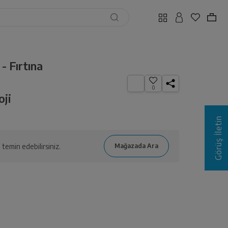
- Fırtına
0
oji
Görüş İletin
temin edebilirsiniz.